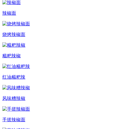
辣椒面
烧烤辣椒面
糍粑辣椒
红油糍粑辣
风味糟辣椒
手搓辣椒面