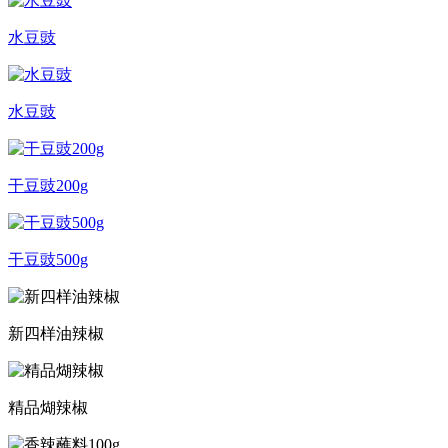
水豆豉
水豆豉
干豆豉200g
干豆豉500g
新四样油辣椒
精品煳辣椒