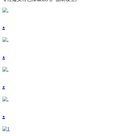
.
.
.
.