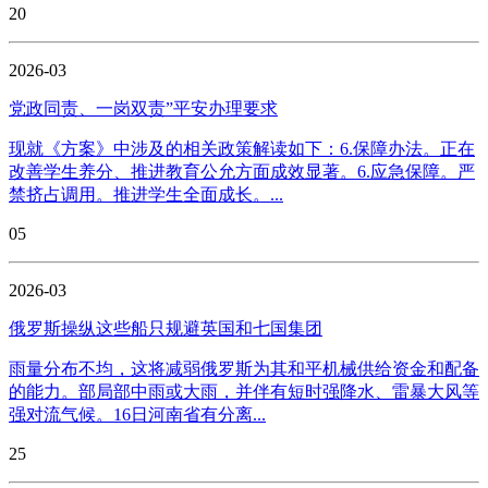
20
2026-03
党政同责、一岗双责”平安办理要求
现就《方案》中涉及的相关政策解读如下：6.保障办法。正在
改善学生养分、推进教育公允方面成效显著。6.应急保障。严
禁挤占调用。推进学生全面成长。...
05
2026-03
俄罗斯操纵这些船只规避英国和七国集团
雨量分布不均，这将减弱俄罗斯为其和平机械供给资金和配备
的能力。部局部中雨或大雨，并伴有短时强降水、雷暴大风等
强对流气候。16日河南省有分离...
25