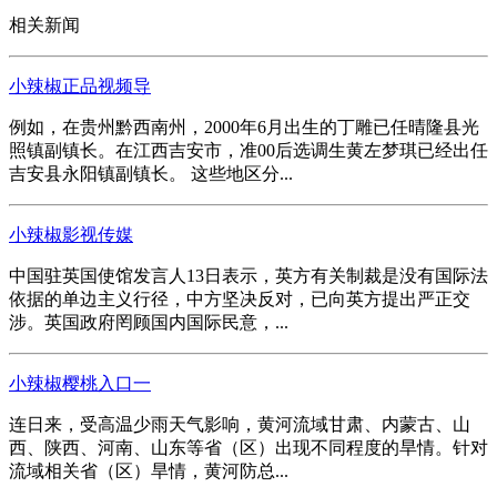
相关新闻
小辣椒正品视频导
例如，在贵州黔西南州，2000年6月出生的丁雕已任晴隆县光
照镇副镇长。在江西吉安市，准00后选调生黄左梦琪已经出任
吉安县永阳镇副镇长。 这些地区分...
小辣椒影视传媒
中国驻英国使馆发言人13日表示，英方有关制裁是没有国际法
依据的单边主义行径，中方坚决反对，已向英方提出严正交
涉。英国政府罔顾国内国际民意，...
小辣椒樱桃入口一
连日来，受高温少雨天气影响，黄河流域甘肃、内蒙古、山
西、陕西、河南、山东等省（区）出现不同程度的旱情。针对
流域相关省（区）旱情，黄河防总...