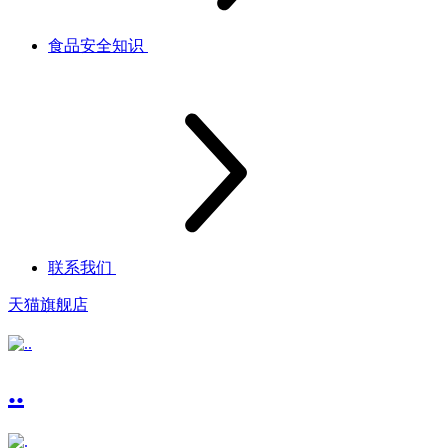
食品安全知识
联系我们
天猫旗舰店
..