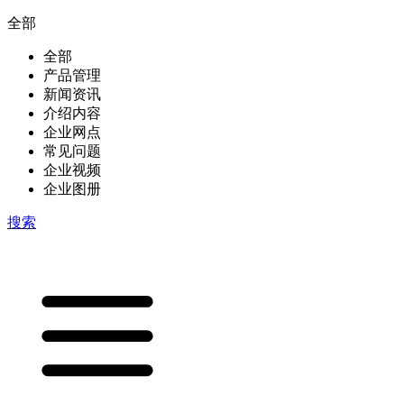
全部
全部
产品管理
新闻资讯
介绍内容
企业网点
常见问题
企业视频
企业图册
搜索