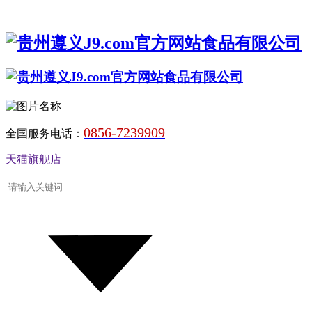
0856-7239909
全国服务电话：
天猫旗舰店