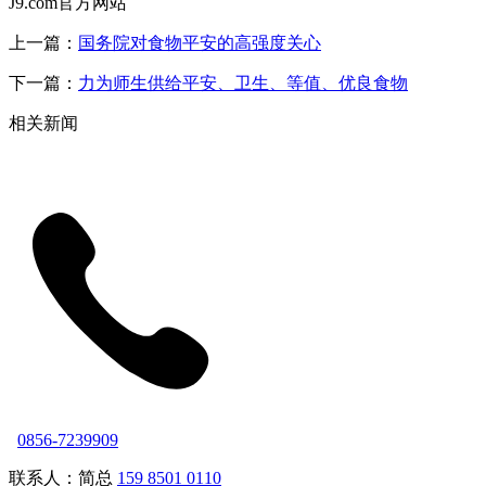
J9.com官方网站
上一篇：
国务院对食物平安的高强度关心
下一篇：
力为师生供给平安、卫生、等值、优良食物
相关新闻
0856-7239909
联系人：简总
159 8501 0110