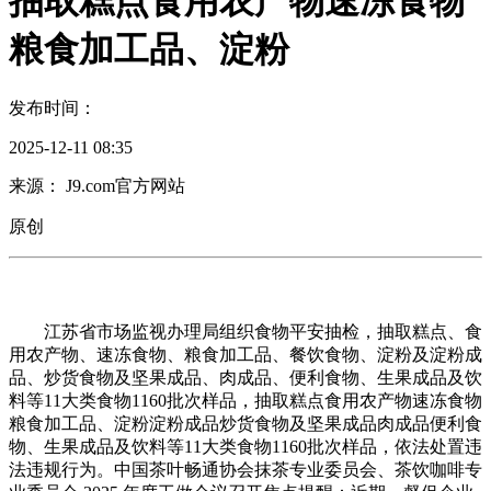
抽取糕点食用农产物速冻食物
粮食加工品、淀粉
发布时间：
2025-12-11 08:35
来源： J9.com官方网站
原创
江苏省市场监视办理局组织食物平安抽检，抽取糕点、食
用农产物、速冻食物、粮食加工品、餐饮食物、淀粉及淀粉成
品、炒货食物及坚果成品、肉成品、便利食物、生果成品及饮
料等11大类食物1160批次样品，抽取糕点食用农产物速冻食物
粮食加工品、淀粉淀粉成品炒货食物及坚果成品肉成品便利食
物、生果成品及饮料等11大类食物1160批次样品，依法处置违
法违规行为。中国茶叶畅通协会抹茶专业委员会、茶饮咖啡专