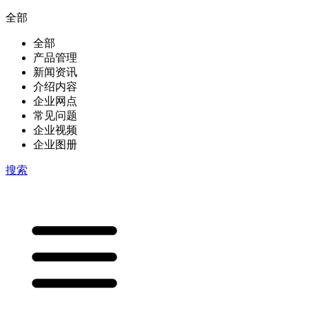
全部
全部
产品管理
新闻资讯
介绍内容
企业网点
常见问题
企业视频
企业图册
搜索