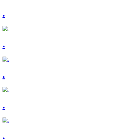
.
.
.
.
.