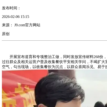
发布时间：
2026-02-06 15:15
来源： J9.com官方网站
原创
开展宣布道育和专项整治工做，同时发放宣传材料268份，
过往群众及相关运营户普及收集餐饮平安相关学问，不竭扩大
空气，勾当现场，以收集餐饮为沉点，以群众喜闻乐见、易于