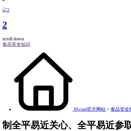
2
scroll down
食品安全知识
J9.com官方网站
>
食品安全
制全平易近关心、全平易近参