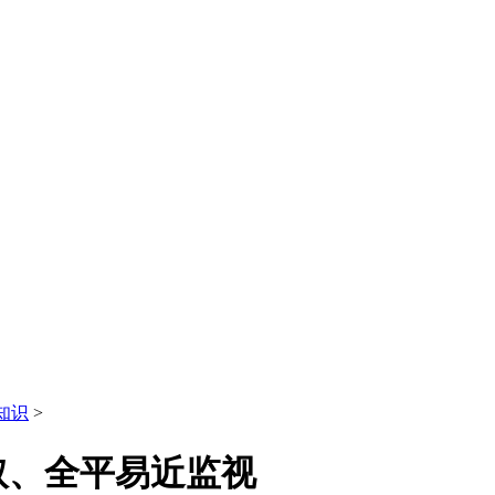
知识
>
取、全平易近监视