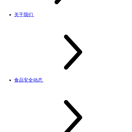
关于我们
食品安全动态