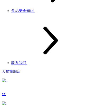
食品安全知识
联系我们
天猫旗舰店
..