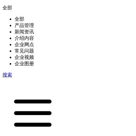
全部
全部
产品管理
新闻资讯
介绍内容
企业网点
常见问题
企业视频
企业图册
搜索