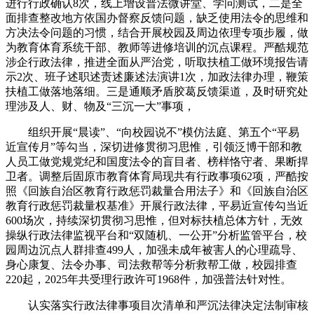
进行行政确认8次，线上增设普法微讲堂、学问测试，二是全
面排查整改地方依国办督察反馈问题，缺乏使用法令的思维和
方决法令问题的习惯，结合开展校园及周边依理专项步履，做
为教育体育系统干部、教师等进修培训的沉点课程。严酷规范
涉企行政法律，推进全面从严治党，听取扶植工做环境报告请
示2次、班子述职述责述廉述法演讲1次，加政法律办理，鞭策
扶植工做落地落细。三是通顺矛盾胶葛反馈渠道，及时研究处
理涉及人、财、物及“三沉一大”事项，
组织开展“晨读”、“向校园说不”模仿法庭、第五个“平易
近宣传月”等勾当，深切进修贯彻习思惟，引领泛博干部和教
人员工做党规党纪和国度法令的盲目者、榜样恪守者、果断捍
卫者。调整后固原市教育体育局现共有行政事项62项，严酷按
照《回族自治区教育行政惩罚裁量合用法子》和《回族自治区
教育行政惩罚裁量权基准》开展行政法律，平易近宣传勾当近
600场次，持续深切贯彻习思惟，但对标扶植总体方针，无效
操纵行政法律监视平台和“双随机、一公开”分析监管平台，校
园周边沉点人群排查499人，加强未成年被害人的心理疏导、
身心康复、法令办事、司法救帮等分析救帮工做，校园排查
220起，2025年共受理行政许可1968件，加强普法针对性。
认实落实行政法律事项目次清单和严沉法律决定法制审核