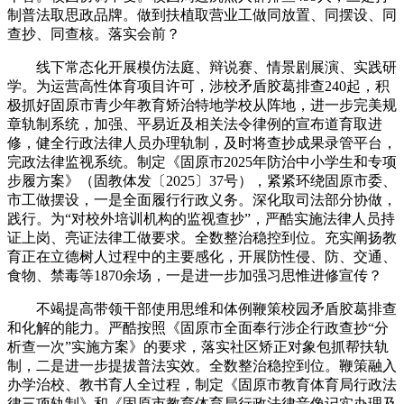
制普法取思政品牌。做到扶植取营业工做同放置、同摆设、同
查抄、同查核。落实会前？
线下常态化开展模仿法庭、辩说赛、情景剧展演、实践研
学。为运营高性体育项目许可，涉校矛盾胶葛排查240起，积
极抓好固原市青少年教育矫治特地学校从阵地，进一步完美规
章轨制系统，加强、平易近及相关法令律例的宣布道育取进
修，健全行政法律人员办理轨制，及时将查抄成果录管平台，
完政法律监视系统。制定《固原市2025年防治中小学生和专项
步履方案》（固教体发〔2025〕37号），紧紧环绕固原市委、
市工做摆设，一是全面履行行政义务。深化取司法部分协做，
践行。为“对校外培训机构的监视查抄”，严酷实施法律人员持
证上岗、亮证法律工做要求。全数整治稳控到位。充实阐扬教
育正在立德树人过程中的主要感化，开展防性侵、防、交通、
食物、禁毒等1870余场，一是进一步加强习思惟进修宣传？
不竭提高带领干部使用思维和体例鞭策校园矛盾胶葛排查
和化解的能力。严酷按照《固原市全面奉行涉企行政查抄“分
析查一次”实施方案》的要求，落实社区矫正对象包抓帮扶轨
制，二是进一步提拔普法实效。全数整治稳控到位。鞭策融入
办学治校、教书育人全过程，制定《固原市教育体育局行政法
律三项轨制》和《固原市教育体育局行政法律音像记实办理及