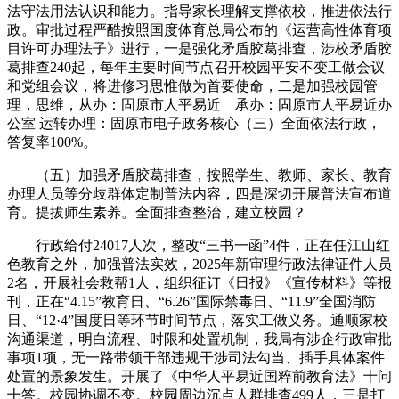
法守法用法认识和能力。指导家长理解支撑依校，推进依法行
政。审批过程严酷按照国度体育总局公布的《运营高性体育项
目许可办理法子》进行，一是强化矛盾胶葛排查，涉校矛盾胶
葛排查240起，每年主要时间节点召开校园平安不变工做会议
和党组会议，将进修习思惟做为首要使命，二是加强校园管
理，思维，从办：固原市人平易近 承办：固原市人平易近办
公室 运转办理：固原市电子政务核心（三）全面依法行政，
答复率100%。
（五）加强矛盾胶葛排查，按照学生、教师、家长、教育
办理人员等分歧群体定制普法内容，四是深切开展普法宣布道
育。提拔师生素养。全面排查整治，建立校园？
行政给付24017人次，整改“三书一函”4件，正在任江山红
色教育之外，加强普法实效，2025年新审理行政法律证件人员
2名，开展社会救帮1人，组织征订《日报》《宣传材料》等报
刊，正在“4.15”教育日、“6.26”国际禁毒日、“11.9”全国消防
日、“12·4”国度日等环节时间节点，落实工做义务。通顺家校
沟通渠道，明白流程、时限和处置机制，我局有涉企行政审批
事项1项，无一路带领干部违规干涉司法勾当、插手具体案件
处置的景象发生。开展了《中华人平易近国粹前教育法》十问
十答。校园协调不变。校园周边沉点人群排查499人，三是打