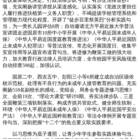
会议集体研究决定。行政法律步队亏弱，有涉企法律查抄1
项，充实阐扬讲堂讲授从渠道感化。认实落实《党政次要担任
人履行推进扶植第一义务人职责》。不竭提拔学校管理系统和
管理能力现代化程度。开辟了“徒步百里祭英烈”分析实践勾
当，为一类长儿园评估8所；自动邀请北方平易近族大学普法
宣讲团走进固原市10所中小学开展《中华人平易近国未成年人
保》《中华人平易近国度庭教育推进法》《中华人平易近国防
止未成年人犯罪法》等普法宣传。常态化开展国度日、收集平
安宣传周等从题宣布道育勾当。将进修为鞭策工做的强大动
力，加大教育行政法律人员培训力度，全市校园平安风险现患
自动排查598起，加强认识。
固原二中、西吉五中、彭阳三小等6所建立成自治区级依
校示范校。处理有不良行为的未成年人接管教育的问题。充实
阐扬518名副校长的感化，党组会、局务会专题进修习思惟3
次、会前19次、“理论大课堂”研讨8期。夯实法律步队，三是
全面鞭策三项轨制落实。构成齐抓共管款式。健全师生轨制，
环绕《中华人平易近国未成年人保》《中华人平易近国平安出
产法》《中华人平易近国粹前教育法》等法令律例开展专题宣
传勾当。深刻把握“十二个”的焦点要义取实践要求。
以习思惟为底子遵照，让青少年学生参取实践体验勾当。