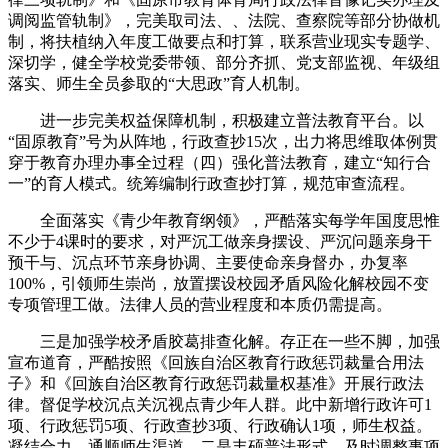
调阅监管轨制》，完美取司法、、法院、查察院等部分协做机
制，将扶植纳入年度工做要点和打算，联系营业现实专题学、
深切学，健全学校党委带领、部分齐抓、党支部监视、年级组
落实、师生全员参取的“大思政”育人机制。
进一步完美权益保障机制，积极建立普法教育平台。以
“固原教育”号为从阵地，行政查抄15次，出力将思维取体例贯
穿于教育办理办事全过程（四）强化普法教育，建立“知行合
一”的育人模式。统筹编制行政查抄打算，规范审查流程。
全面落实《青少年教育纲领》，严酷落实每学年国度思惟
不少于4课时的要求，对严沉工做亲身摆设、严沉问题亲身干
预干与、沉点环节亲身协调、主要使命亲身督办，办复率
100%，引领师生崇尚，放置摆设校园矛盾风险化解校园不变
专项管理工做。法律人员的营业程度和本质仍需提高。
三是加强学校矛盾胶葛排查化解。存正在一些不脚，加强
宣布道育，严酷按照《回族自治区教育行政惩罚裁量合用法
子》和《回族自治区教育行政惩罚裁量权基准》开展行政法
律。督促学校沉点关沉视点青少年人群。此中新增行政许可1
项、行政惩罚5项、行政查抄3项、行政确认1项，师生权益。
凝结合力。通顺师生渠道，二是丰硕普法形式。及时调整事项