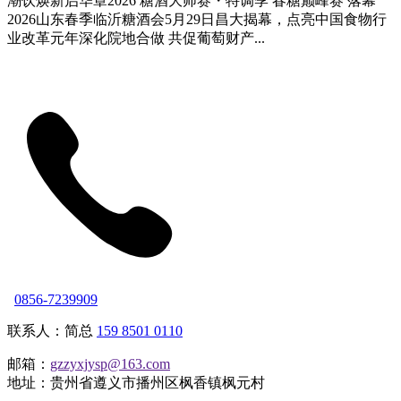
潮饮焕新启华章2026 糖酒大师赛・特调季 春糖巅峰赛 落幕
2026山东春季临沂糖酒会5月29日昌大揭幕，点亮中国食物行
业改革元年深化院地合做 共促葡萄财产...
0856-7239909
联系人：简总
159 8501 0110
邮箱：
gzzyxjysp@163.com
地址：贵州省遵义市播州区枫香镇枫元村