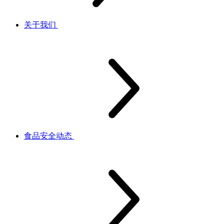
关于我们
食品安全动态