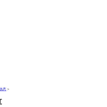
动态
>
算