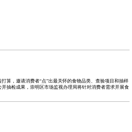
打算，邀请消费者“点”出最关怀的食物品类、查验项目和抽样
时公开抽检成果，崇明区市场监视办理局将针对消费者需求开展食