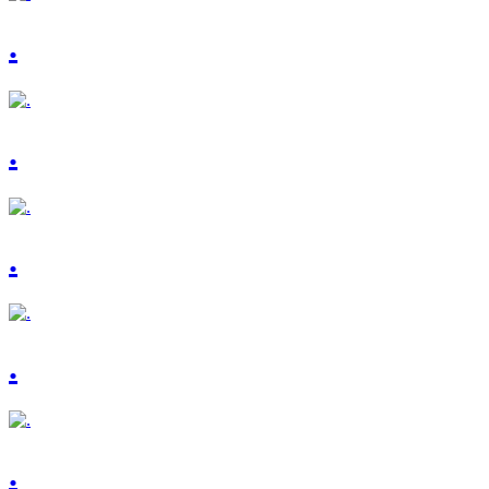
.
.
.
.
.