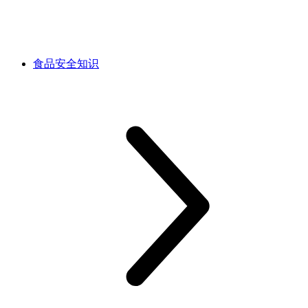
食品安全知识