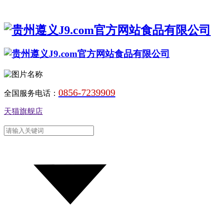
0856-7239909
全国服务电话：
天猫旗舰店