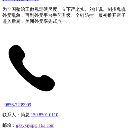
为全国整治工做规定硬尺度、立下严老实。刘佳说。剑指鬼魂
外卖乱象，再到外卖平台手艺升级、全链防控，最初推开帘子
进入后厨，美团外卖率先试点一...
0856-7239909
联系人：简总
159 8501 0110
邮箱：
gzzyxjysp@163.com