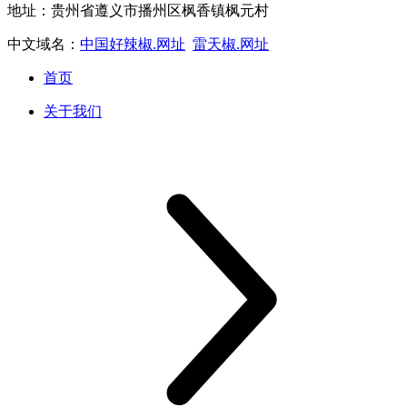
地址：贵州省遵义市播州区枫香镇枫元村
中文域名：
中国好辣椒.网址
雷天椒.网址
首页
关于我们