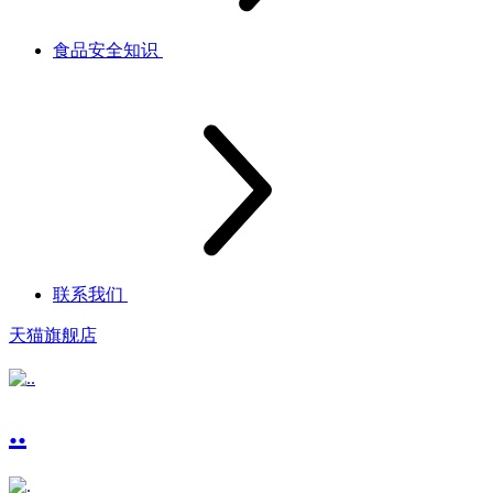
食品安全知识
联系我们
天猫旗舰店
..