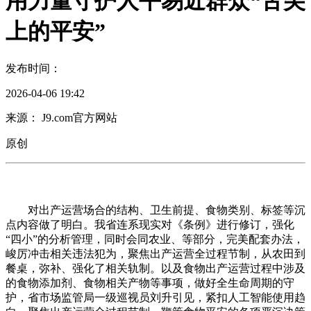
用力量守护人平易近群众“舌尖
上的平安”
发布时间：
2026-04-06 19:42
来源： J9.com官方网站
原创
对出产运营场合的结构、卫生前提、食物类别、标签等沉
点内容做了明白。我省连系现实对《条例》进行修订，强化
“四小”的分析管理，同时会同农业、等部分，完美配套办法，
峻厉冲击相关违法犯为，聚焦出产运营全过程节制，从农田到
餐桌，弥补、强化了相关轨制。以及食物出产运营过程中涉及
的食物添加剂、食物相关产物等事项，做好全生命周期的守
护，省市场监管局一级巡视员刘升引见，紧扣人工智能使用趋