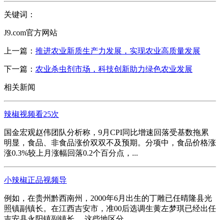
关键词：
J9.com官方网站
上一篇：
推进农业新质生产力发展，实现农业高质量发展
下一篇：
农业杀虫剂市场，科技创新助力绿色农业发展
相关新闻
辣椒视频看25次
国金宏观赵伟团队分析称，9月CPI同比增速回落受基数拖累
明显，食品、非食品涨价双双不及预期。分项中，食品价格涨
涨0.3%较上月涨幅回落0.2个百分点，...
小辣椒正品视频导
例如，在贵州黔西南州，2000年6月出生的丁雕已任晴隆县光
照镇副镇长。在江西吉安市，准00后选调生黄左梦琪已经出任
吉安县永阳镇副镇长。 这些地区分...