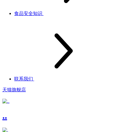
食品安全知识
联系我们
天猫旗舰店
..