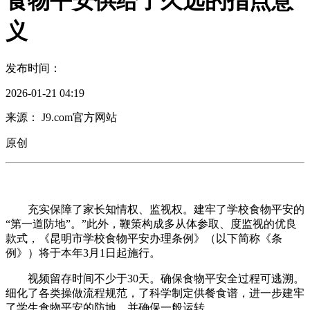
食物平安供给了久远的指点意
义
发布时间：
2026-01-21 04:19
来源： J9.com官方网站
原创
充实保障了家长知情权、监视权。建牢了学校食物平安的
“第一道防地”。”此外，鞭策构成多从体参取、度监视的优良
款式，《昆明市学校食物平安办理条例》（以下简称《条
例》）将于本年3月1日起施行。
视频留存时间不少于30天。确保食物平安全过程可逃溯。
细化了各类操做流程规范，了科学制定供餐食谱，进一步建牢
了学生食物平安的防地。并确保一般运转。