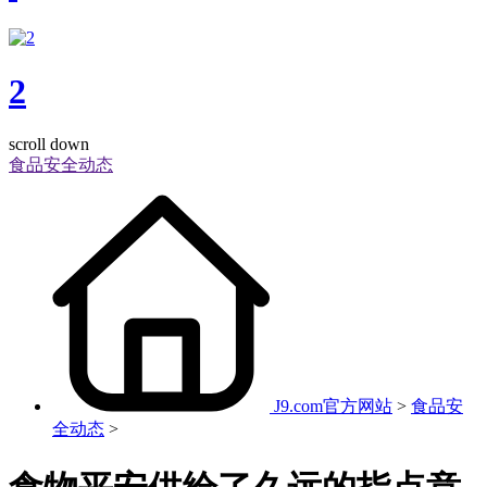
2
scroll down
食品安全动态
J9.com官方网站
>
食品安
全动态
>