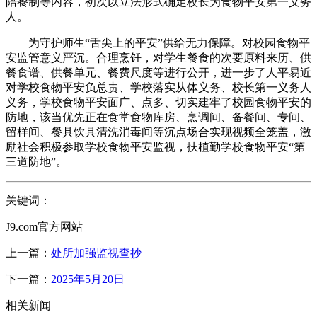
陪餐制等内容，初次以立法形式确定校长为食物平安第一义务
人。
为守护师生“舌尖上的平安”供给无力保障。对校园食物平
安监管意义严沉。合理烹饪，对学生餐食的次要原料来历、供
餐食谱、供餐单元、餐费尺度等进行公开，进一步了人平易近
对学校食物平安负总责、学校落实从体义务、校长第一义务人
义务，学校食物平安面广、点多、切实建牢了校园食物平安的
防地，该当优先正在食堂食物库房、烹调间、备餐间、专间、
留样间、餐具饮具清洗消毒间等沉点场合实现视频全笼盖，激
励社会积极参取学校食物平安监视，扶植勤学校食物平安“第
三道防地”。
关键词：
J9.com官方网站
上一篇：
处所加强监视查抄
下一篇：
2025年5月20日
相关新闻