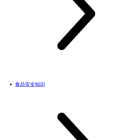
食品安全知识