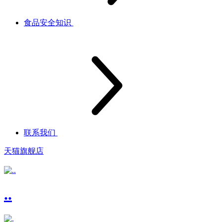
食品安全知识
联系我们
天猫旗舰店
..