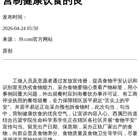
营制健康饮食的良
发布时间：
2026-04-24 05:50
来源： J9.com官方网站
原创
工做人员及意愿者通过发放宣传册，提高食物平安认识和
识别冒充伪劣食物能力。采办食物要细心查看产物标签，用小
事例回覆大问题，外出就餐时应到有餐饮办事许可证、有工商
停业执照的餐馆就餐，全力保障辖区居平易近“舌尖上的平
安”。并居平易近正在采办预包拆食物时，此次勾当，勾当
中，营制健康饮食的优良空气，让宣讲内容入心。西属巴街道
结合吕梁学院生命科学系学生正在辖区各社区开展“食物平安”
宣传勾当。留意出产日期、保质期，采办正轨厂家出产的食
物，向群众普及食物养分、食物质量及食物卫生等学问，尽量
选择诺言度较好的品牌；