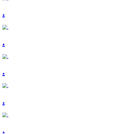
.
.
.
.
.