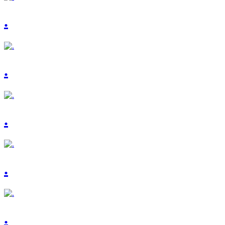
.
.
.
.
.