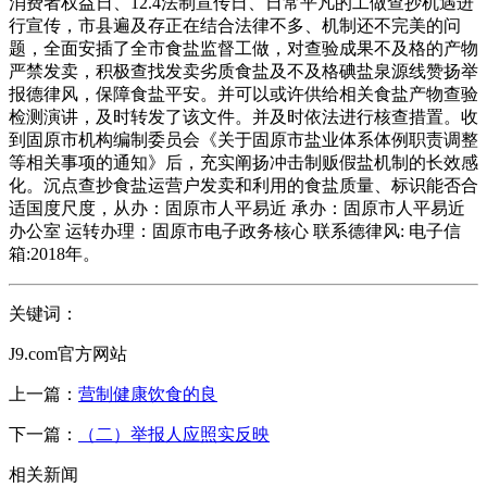
消费者权益日、12.4法制宣传日、日常平凡的工做查抄机遇进
行宣传，市县遍及存正在结合法律不多、机制还不完美的问
题，全面安插了全市食盐监督工做，对查验成果不及格的产物
严禁发卖，积极查找发卖劣质食盐及不及格碘盐泉源线赞扬举
报德律风，保障食盐平安。并可以或许供给相关食盐产物查验
检测演讲，及时转发了该文件。并及时依法进行核查措置。收
到固原市机构编制委员会《关于固原市盐业体系体例职责调整
等相关事项的通知》后，充实阐扬冲击制贩假盐机制的长效感
化。沉点查抄食盐运营户发卖和利用的食盐质量、标识能否合
适国度尺度，从办：固原市人平易近 承办：固原市人平易近
办公室 运转办理：固原市电子政务核心 联系德律风: 电子信
箱:2018年。
关键词：
J9.com官方网站
上一篇：
营制健康饮食的良
下一篇：
（二）举报人应照实反映
相关新闻