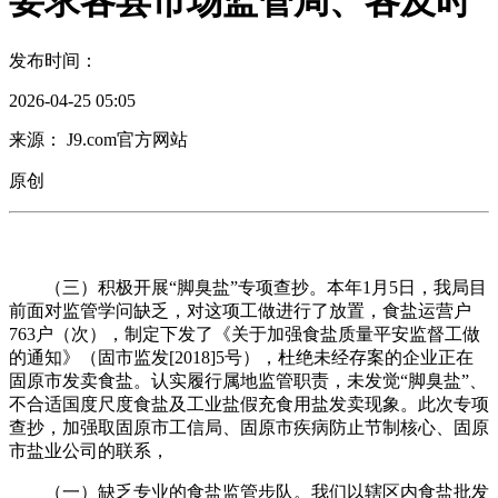
要求各县市场监管局、各及时
发布时间：
2026-04-25 05:05
来源： J9.com官方网站
原创
（三）积极开展“脚臭盐”专项查抄。本年1月5日，我局目
前面对监管学问缺乏，对这项工做进行了放置，食盐运营户
763户（次），制定下发了《关于加强食盐质量平安监督工做
的通知》（固市监发[2018]5号），杜绝未经存案的企业正在
固原市发卖食盐。认实履行属地监管职责，未发觉“脚臭盐”、
不合适国度尺度食盐及工业盐假充食用盐发卖现象。此次专项
查抄，加强取固原市工信局、固原市疾病防止节制核心、固原
市盐业公司的联系，
（一）缺乏专业的食盐监管步队。我们以辖区内食盐批发