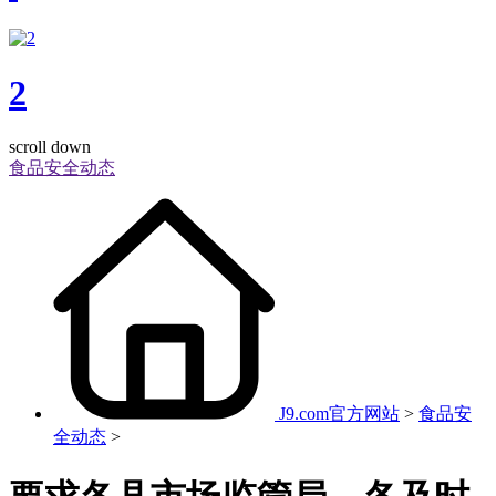
2
scroll down
食品安全动态
J9.com官方网站
>
食品安
全动态
>