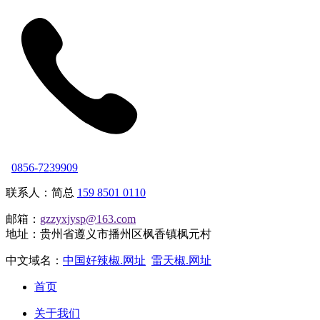
0856-7239909
联系人：简总
159 8501 0110
邮箱：
gzzyxjysp@163.com
地址：贵州省遵义市播州区枫香镇枫元村
中文域名：
中国好辣椒.网址
雷天椒.网址
首页
关于我们