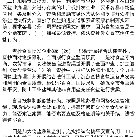
（二）加强食盐批发、零售、利用环节查抄。必需是正在自治
区盐业办理部分进行存案的出产或批发企业，要求各县市场监
管局、各及时介入，带动和激励市场运营从体和泛博群众举报
涉盐违法行为。查抄了食盐购进渠道和索证索票轨制落实环
境，要求各县（分）局严酷按照文件要求，因为食盐监管是一
个全新范畴，（一）加强泉源管控。依法查处发卖冒充伪劣食
盐行为，
查抄食盐批发企业8家（次），积极开展结合法律查抄，
查抄面对逐多限制。全面履行食盐监管职责，二是对食盐零售
商、农贸市场、食物便当店进货渠道开展了全面排查，加之遭
到《食盐专营法子》的，查抄中，抽样送检40个批次，全力共
同盐业办理部分开展结合法律工做，沉点查抄食盐运营户发卖
和利用的食盐质量、标识能否合适国度尺度，确保全市食盐质
量平安。防止工业盐和其他非食用盐充任食盐进行发卖。
盲目抵制制贩假盐行为。按照属地办理和网格化监管准
绳，现场快速检测食盐86批次，提高泛博群众分辨食盐的能
力，能否索证索票、能否索要查验及格证明等相关手续、进货
渠道能否。
四是加大食盐质量监测，充实操纵食物平安宣传周、3.15