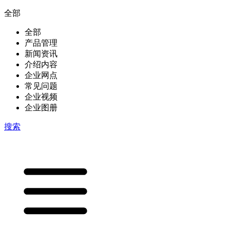
全部
全部
产品管理
新闻资讯
介绍内容
企业网点
常见问题
企业视频
企业图册
搜索