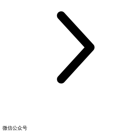
微信公众号